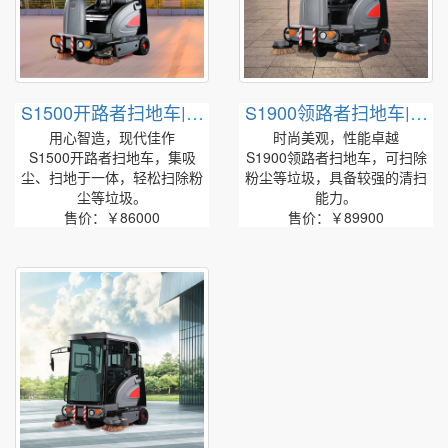
S1500开路者扫地车|高
S1900领路者扫地车|高
美智慧型驾驶式扫地机
美智慧型驾驶式扫地车
用心智造，现代佳作
时尚美观，性能卓越
S1500开路者扫地车，集吸
S1900领路者扫地车，可扫除
尘、扫地于一体，轻松扫除粉
粉尘等垃圾，具备较强的清扫
尘等垃圾。
能力。
售价：￥86000
售价：￥89900