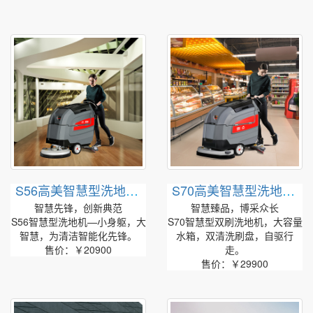
S56高美智慧型洗地机|
S70高美智慧型洗地机|
手推式洗地机
手推式双刷洗地机
智慧先锋，创新典范
智慧臻品，博采众长
S56智慧型洗地机—小身躯，大
S70智慧型双刷洗地机，大容量
智慧，为清洁智能化先锋。
水箱，双清洗刷盘，自驱行
售价：￥20900
走。
售价：￥29900