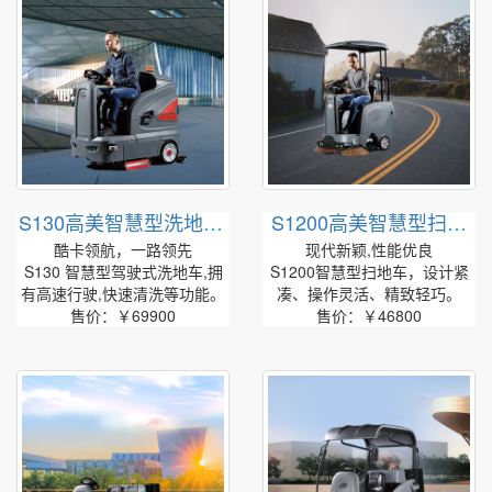
S130高美智慧型洗地车|
S1200高美智慧型扫地
中型驾驶式洗地车
车|小型驾驶式扫地车
酷卡领航，一路领先
现代新颖,性能优良
S130 智慧型驾驶式洗地车,拥
S1200智慧型扫地车，设计紧
有高速行驶,快速清洗等功能。
凑、操作灵活、精致轻巧。
售价：￥69900
售价：￥46800