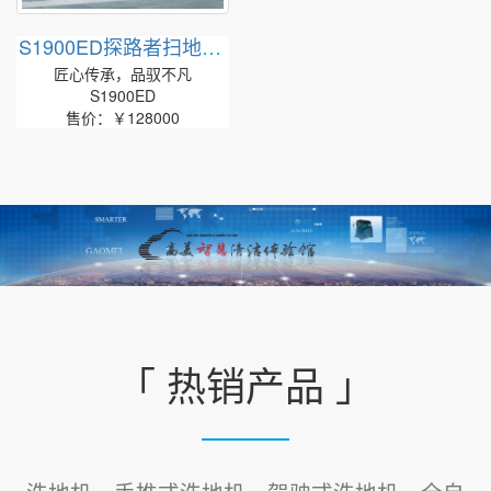
S1900ED探路者扫地车|
高美智慧型驾驶式扫地
匠心传承，品驭不凡
机
S1900ED
售价：￥128000
「 热销产品 」