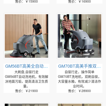
售价：￥15900
售价：￥16900
GM56BT高美全自动洗
GM70BT高美手推双刷
地机|手推式大刷盘洗地
洗地机|全自动洗地机
大刷盘,自驱行走
自驱行走，操作简单
机
GM56BT自动洗地机，有效解
GM70BT洗地机，双刷自驱，
决地面污垢，提高清洁卫生质
大容量水箱，有效减少清洁作
量。
业时间。
售价：￥21900
售价：￥28900