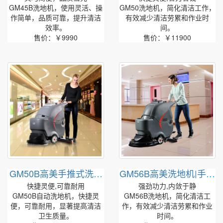
GM45B洗地机，使用灵活、操
GM50洗地机，简化清洁工作，
作简单，品质可靠，提升清洁
有效减少清洁劳累和作业时
效率。
间。
售价：￥9990
售价：￥11900
GM50B高美手推式洗地
GM56B高美洗地机|手推
机|电瓶式洗地机
式洗地机
快捷灵便,可靠耐用
强劲功力,内敛于静
GM50B自动洗地机，快捷灵
GM56B洗地机，简化清洁工
便，可靠耐用，显著提高清洁
作，有效减少清洁劳累和作业
卫生质量。
时间。