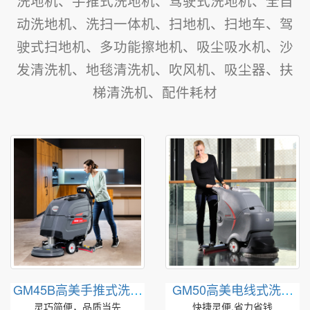
洗地机、手推式洗地机、驾驶式洗地机、全自
动洗地机、洗扫一体机、扫地机、扫地车、驾
驶式扫地机、多功能擦地机、吸尘吸水机、沙
发清洗机、地毯清洗机、吹风机、吸尘器、扶
梯清洗机、配件耗材
GM45B高美手推式洗地
GM50高美电线式洗地
机|电瓶式洗地机
机|拖线式洗地机
灵巧简便，品质当先
快捷灵便,省力省钱