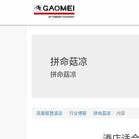
拼命菇凉
拼命菇凉
高美智慧清洁
行业博客
拼命菇凉
内容
酒店适