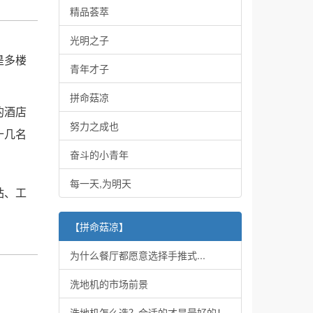
精品荟萃
光明之子
是多楼
青年才子
拼命菇凉
的酒店
努力之成也
十几名
奋斗的小青年
每一天,为明天
站、工
【拼命菇凉】
为什么餐厅都愿意选择手推式...
洗地机的市场前景
洗地机怎么选？合适的才是最好的！