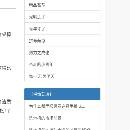
精品荟萃
光明之子
青年才子
合桌椅
拼命菇凉
努力之成也
奋斗的小青年
洁得比
每一天,为明天
【拼命菇凉】
清洁质
为什么餐厅都愿意选择手推式...
减少了
洗地机的市场前景
洗地机怎么选？合适的才是最好的！