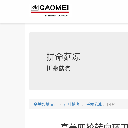
拼命菇凉
拼命菇凉
高美智慧清洁
行业博客
拼命菇凉
内容
高美四轮转向环