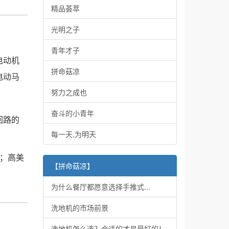
精品荟萃
光明之子
青年才子
电动机
拼命菇凉
电动马
努力之成也
奋斗的小青年
回路的
每一天,为明天
点；高美
【拼命菇凉】
。
为什么餐厅都愿意选择手推式...
洗地机的市场前景
洗地机怎么选？合适的才是最好的！