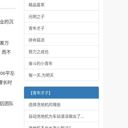
精品荟萃
光明之子
业的沉
青年才子
拼命菇凉
差万
，而不
努力之成也
奋斗的小青年
00平左
每一天,为明天
要长时
【青年才子】
后团队
选择洗地机的理由
自动洗地机为车站清洁做出了...
洗地机不出水怎么解决？