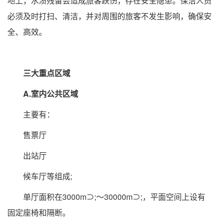
地上，水渍残留会造成旅客跌伤，存在安全隐患。保洁人员
必须及时打扫、清洁，并对周围的旅客不发生影响，确保安
全、高效。
三大重点区域
A.室内公共区域
主要有：
售票厅
出站厅
候车厅等组成;
单厅面积在3000m⊃;～30000m⊃;，平面空间上设有
固定座椅和隔断。