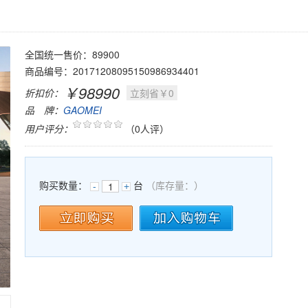
全国统一售价：89900
商品编号：20171208095150986934401
￥98990
折扣价：
立刻省￥0
品 牌：
GAOMEI
用户评分：
（0人评）
购买数量：
台
（库存量：
）
-
+