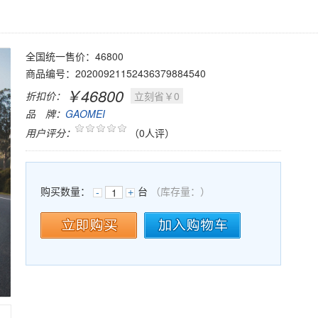
全国统一售价：46800
商品编号：20200921152436379884540
￥46800
折扣价：
立刻省￥0
品 牌：
GAOMEI
用户评分：
（0人评）
购买数量：
台
（库存量：
）
-
+