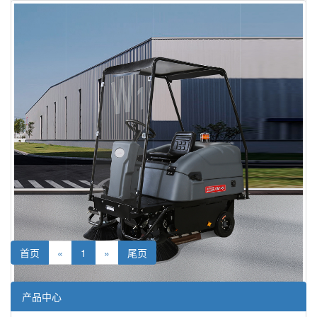
GM1400高美驾驶式扫地车|电瓶式扫地车
强劲清扫，杰出效率
￥68800
详细信息
首页
«
1
»
尾页
产品中心