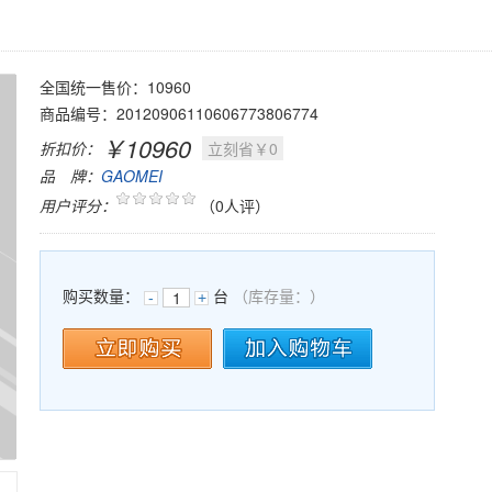
全国统一售价：10960
商品编号：20120906110606773806774
￥10960
折扣价：
立刻省￥0
品 牌：
GAOMEI
用户评分：
（0人评）
购买数量：
台
（库存量：
）
-
+