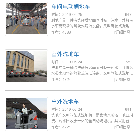
车间电动刷地车
时间：2019-06-25
667
刷地车是一种清洗硬质地面同时吸干污水，并将污
水带离现场的驾驶式清洁设备，又叫驾驶式洗地
机，这类利用水工作的机器需要每天或在完成清洗
作者：4888
[详细信息]
任务后进行简单的维护操作。
室外洗地车
时间：2019-06-24
789
洗地车是一种清洗硬质地面同时吸干污水，并将污
水带离现场的驾驶式清洁设备，又叫驾驶式洗地
机，这类利用水工作的机器需要每天或在完成清洗
作者：4724
[详细信息]
任务后进行简单的维护操作。
户外洗地车
时间：2019-06-24
691
洗地车又叫驾驶式洗地机，是集清水喷洒、地面刷
洗、污水回收于一体的全自动洗地机。其采用智能
控制、高效清洗、人性化操作设计，是各行业用于
作者：4724
[详细信息]
清洁地面的常用机器设备。广泛应用于展馆、体育
场、地下车库、市政环卫、食堂、酒店、宾馆、卖