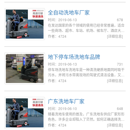
全自动洗地车厂家
时间：2019-06-13
678
在发达国家的各个领域的使用已经非常普遍，适合
一些商场、超市、车站、机场、候车厅、酒店大
厅、工厂、车间、仓库、学校、饭店、医院、卖
作者：4724
[详细信息]
场、办公楼、写字楼、地下车库、高铁站、体育
馆、酒店、食堂、餐厅等具有广阔硬质地面的场
所。
地下停车场洗地车品牌
时间：2019-06-13
731
停车场洗地车洗地车是一种清洗硬质地面同时吸干
污水，并将污水带离现场的驾驶式清洁设备，又叫
驾驶式洗地机，这类利用水工作的机器需要每天或
作者：4724
[详细信息]
在完成清洗任务后进行简单的维护操作。
广东洗地车厂家
时间：2019-06-10
648
随着洗地车使用的普及，广东洗地车供应厂家形形
色色，许多企业却陷入了茫然。如何正确选择洗地
车，挑选稳定的供应厂家，是一门值得研究的课
作者：4724
[详细信息]
题。往往，以下几个因素，是可以作为企业选择优