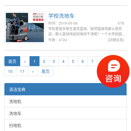
越厂家的共同标准：
学校洗地车
时间：2019-06-06
678
学校里很多男生喜欢篮球，既然篮球场那么受欢
迎，那么篮球场如何保持干净呢？一个大学校园里
有十几二十个篮球场，当然是要全自动洗地机来清
作者：4724
[详细信息]
洗了。
首页
«
1
2
3
4
5
6
7
8
9
10
11
»
尾页
清洁宝典
洗地机
洗地车
扫地机