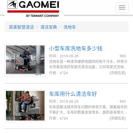
Toggl
navig
高美智慧清洁
清洁宝典
洗地车
小型车库洗地车多少钱
时间：2019-06-26
966
洗地车是一种清洗硬质地面同时吸干污水，并将污
水带离现场的驾驶式清洁设备，又叫驾驶式洗地
机，这类利用水工作的机器需要每天或在完成清洗
作者：4724
[详细信息]
任务后进行简单的维护操作。
车库用什么清洁车好
时间：2019-06-26
940
车库是解决城市停车问题的有效方案，随着城市的
不断扩大，车库的数量逐渐增多，面积逐渐增大，
车库地面的清洗采用人工已无法满足，那么车库选
作者：4724
[详细信息]
择什么样的洗地机呢，下面介绍车库常用的洗地
机。