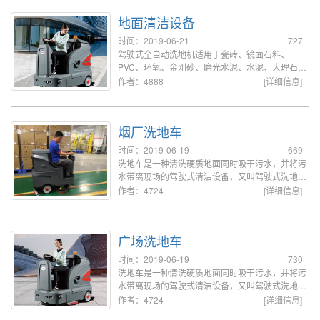
场、车间、工厂、商场、超市卖场等各行业和区域
地面清洁设备
的硬质地面专业清洁工作。
时间：2019-06-21
727
驾驶式全自动洗地机适用于瓷砖、镜面石料、
PVC、环氧、金刚砂、磨光水泥、水泥、大理石、
玻化砖、塑胶地板、小方砖、水磨石等硬质地面的
作者：4888
[详细信息]
表面清洁，是大型仓库、卖场、车间、展馆、场
馆、广场、候车厅等场地保洁的理想工具。
烟厂洗地车
时间：2019-06-19
669
洗地车是一种清洗硬质地面同时吸干污水，并将污
水带离现场的驾驶式清洁设备，又叫驾驶式洗地
机，这类利用水工作的机器需要每天或在完成清洗
作者：4724
[详细信息]
任务后进行简单的维护操作。
广场洗地车
时间：2019-06-19
730
洗地车是一种清洗硬质地面同时吸干污水，并将污
水带离现场的驾驶式清洁设备，又叫驾驶式洗地
机，这类利用水工作的机器需要每天或在完成清洗
作者：4724
[详细信息]
任务后进行简单的维护操作。