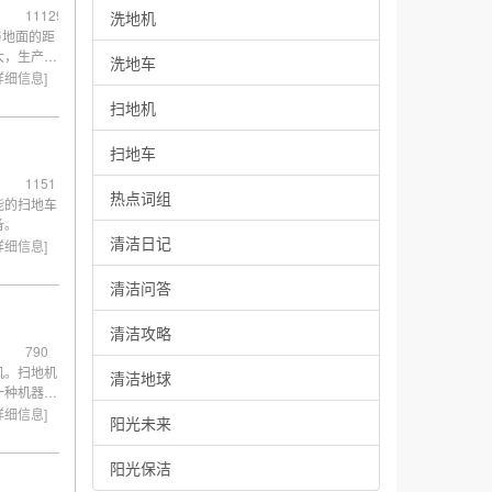
11129
洗地机
与地面的距
大，生产过
洗地车
苛刻了。
详细信息]
扫地机
扫地车
1151
热点词组
能的扫地车
备。
清洁日记
详细信息]
清洁问答
清洁攻略
790
机。扫地机
清洁地球
一种机器。
详细信息]
阳光未来
阳光保洁