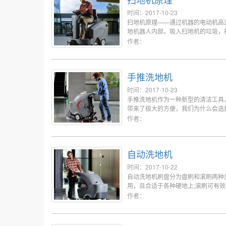
时间：2017-10-23
扫地机原理——通过机器的电动机高
地机器人内部。吸入扫地机的垃圾，
的心脏，其性能的好坏，可直接影响
作者：
手推洗地机
时间：2017-10-23
手推洗地机作为一种新型的清洁工具
带来了极大的方便，我们为什么会选
洁效率，而且可以维护企业形象，降
作者：
说，手推洗地机设计科学，操作简便
力。
自动洗地机
时间：2017-10-22
自动洗地机刷盘分为盘刷和滚刷两种
用，且合适于各种硬地上;滚刷可有
砖、粗糙混凝土地上较为理想，滚刷
作者：