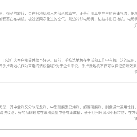
速、强劲的旋转，会在扫地机器人内部形成真空，正是利用真空产生的高速气流，把
被积蓄在布袋机，被过滤网净化过的空气，则边冷却电动机，边被排出扫地机。电动
扫地机的可靠性。
[
，已被广大客户接受并给予好评。目前，手推洗地机在生活和工作中有着广泛的应用
择手推洗地机作为首选清洁设备呢?对于企业来说，手推洗地机不仅可以保证清洁效果
低清洁的成本。清洁效果的质量高，对塑造良好的清洁形象也是一种有力保证。 对于
[
，很容易上手。只需要简简单单的按下几个按钮就能够快速完成清洁任务，减少了保
类型，其中盘刷又分软尼龙刷、中型耐磨聚已烯刷、超硬研磨刷，刷盘通常通用性好
效清洗纹路，好的品牌通常在滚刷类型中备有集成槽，便于打扫碎屑和小颗粒物，在方
通常也分有软尼龙刷、聚已烯刷、强力聚乙烯刷、研磨猪鬃。 最终，依据驱动方法来
[