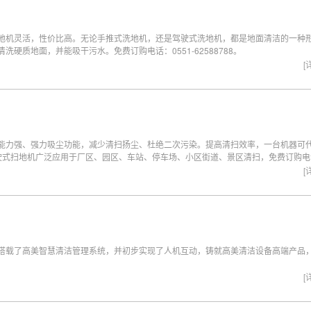
地机灵活，性价比高。无论手推式洗地机，还是驾驶式洗地机，都是地面清洁的一种
硬质地面，并能吸干污水。免费订购电话：0551-62588788。
[
能力强、强力吸尘功能，减少清扫扬尘、杜绝二次污染。提高清扫效率，一台机器可代替
驶式扫地机广泛应用于厂区、园区、车站、停车场、小区街道、景区清扫，免费订购电
[
搭载了高美智慧清洁管理系统，并初步实现了人机互动，铸就高美清洁设备高端产品
[