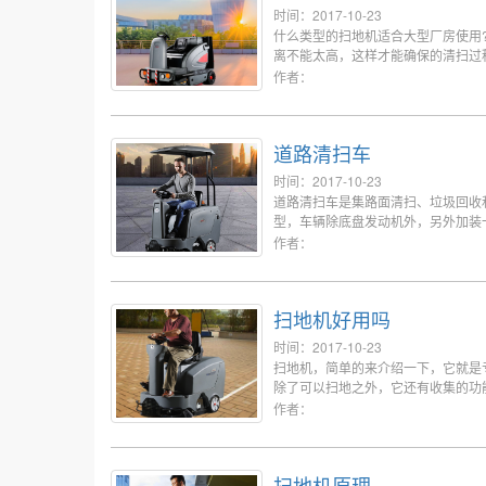
时间：2017-10-23
什么类型的扫地机适合大型厂房使用
离不能太高，这样才能确保的清扫过
程中产生的粉尘也很多，加上大多数
作者：
道路清扫车
时间：2017-10-23
道路清扫车是集路面清扫、垃圾回收
型，车辆除底盘发动机外，另外加装
作者：
扫地机好用吗
时间：2017-10-23
扫地机，简单的来介绍一下，它就是
除了可以扫地之外，它还有收集的功
它的价格便宜。工作效率也很高。所
作者：
扫地机原理