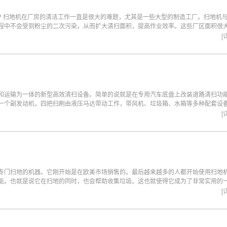
? 扫地机在厂房的清洁工作一直是很大的难题，尤其是一些大型的制造工厂。扫地机
程中不会受到粉尘的二次污染，从而扩大清扫面积，提高作业效率。这些厂区面积很
这类的厂房通风情况都不是很好，地面上泥块又是一堆，无形中对扫地机的要求更加
[
和运输为一体的新型高效清扫设备。简单的说就是在专用汽车底盘上改装道路清扫功
一个副发动机，四把扫刷由液压马达带动工作，带风机、垃圾箱、水箱等多种配套设
[
专门扫地的机器。它刚开始是在欧美市场销售的。最后越来越多的人都开始使用扫地
能。也就是说它在扫地的同时，也会帮助收集垃圾。这也就使得它成为了非常实用的
以在很多的地方，人们都是使用扫地机来扫地的。
[