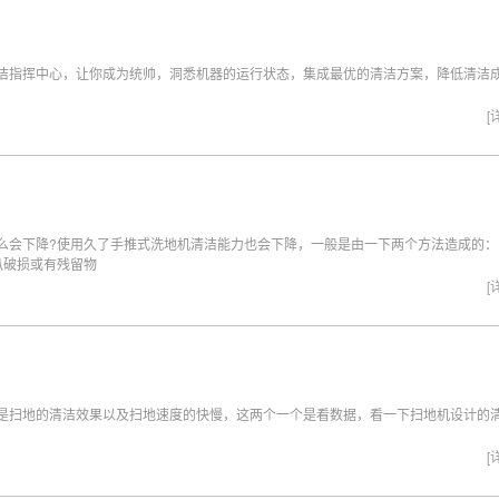
洁指挥中心，让你成为统帅，洞悉机器的运行状态，集成最优的清洁方案，降低清洁
[
么会下降?使用久了手推式洗地机清洁能力也会下降，一般是由一下两个方法造成的：
扒破损或有残留物
[
是扫地的清洁效果以及扫地速度的快慢，这两个一个是看数据，看一下扫地机设计的
[