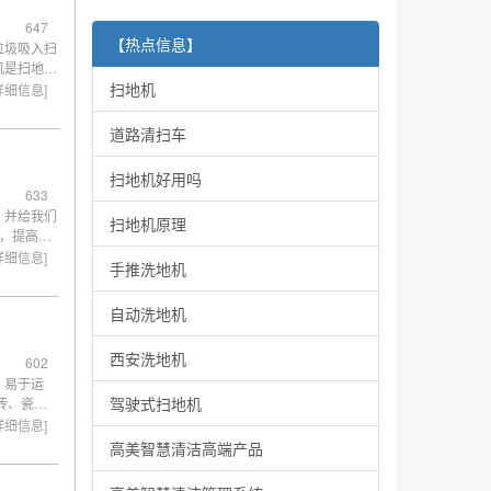
647
【热点信息】
垃圾吸入扫
机是扫地机
扫地机
详细信息]
道路清扫车
扫地机好用吗
633
，并给我们
扫地机原理
，提高清
保洁员来
详细信息]
手推洗地机
洁的劳动
自动洗地机
西安洗地机
602
，易于运
驾驶式扫地机
砖、瓷
挑选。
详细信息]
高美智慧清洁高端产品