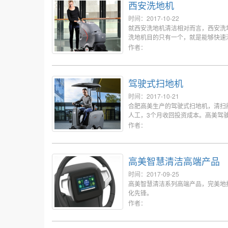
西安洗地机
时间：2017-10-22
就西安洗地机清洁相对而言，西安洗
洗地机目的只有一个，就是能够快速清洗
作者：
驾驶式扫地机
时间：2017-10-21
合肥高美生产的驾驶式扫地机，清扫
人工，3个月收回投资成本。高美驾
0551-62588788。
作者：
高美智慧清洁高端产品
时间：2017-09-25
高美智慧清洁系列高端产品，完美地
化先锋。
作者：