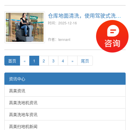
仓库地面清洗，使用驾驶式洗地
机效率高洁净强
时间：2025-12-16
0
作者：tennant
[详细信息]
首页
«
1
2
3
4
»
尾页
资讯中心
高美资讯
高美洗地机资讯
高美洗地车资讯
高美扫地机新闻