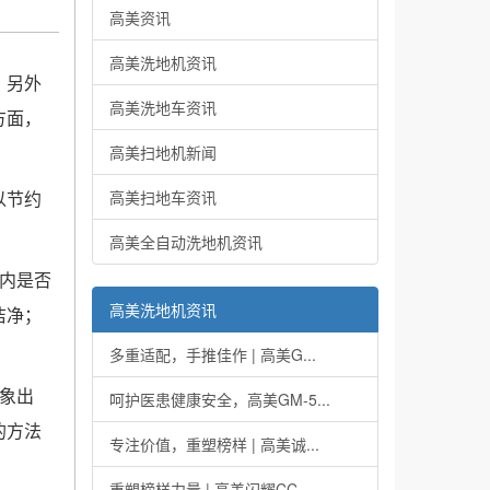
高美资讯
高美洗地机资讯
，另外
高美洗地车资讯
方面，
高美扫地机新闻
以节约
高美扫地车资讯
高美全自动洗地机资讯
内是否
高美洗地机资讯
洁净；
多重适配，手推佳作 | 高美G...
象出
呵护医患健康安全，高美GM-5...
的方法
专注价值，重塑榜样 | 高美诚...
重塑榜样力量 | 高美闪耀CC...