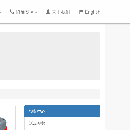
招商专区
关于我们
English
视频中心
活动视频