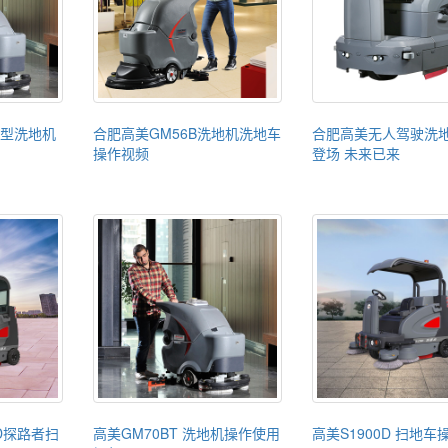
慧型洗地机
合肥高美GM56B洗地机洗地车
合肥高美无人驾驶洗
操作视频
登场 未来已来
ED探路者扫
高美GM70BT 洗地机操作使用
高美S1900D 扫地车