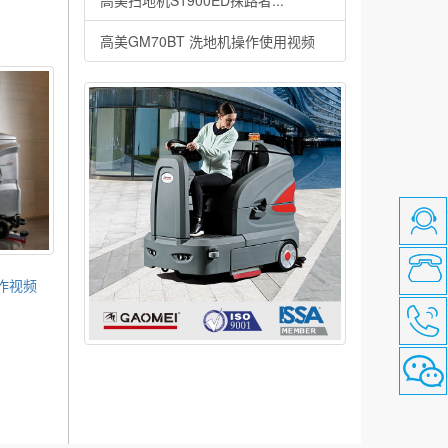
高美扫地机S1900ED探路者...
高美GM70BT 洗地机操作使用视频
操作视频