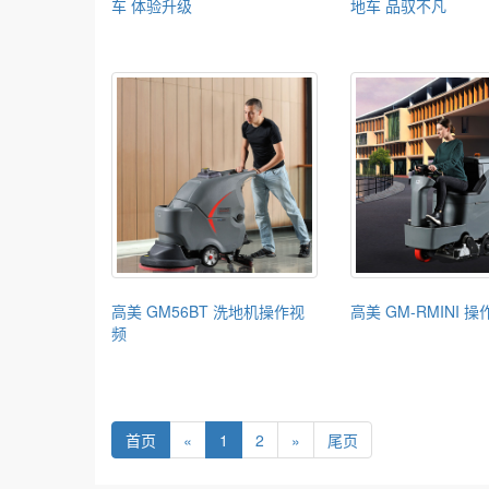
车 体验升级
地车 品驭不凡
高美 GM56BT 洗地机操作视
高美 GM-RMINI 
频
首页
«
1
2
»
尾页